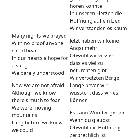
hören konnte
In unseren Herzen die
Hoffnung auf ein Lied
Wir verstanden es kaum
Many nights we prayed
Jetzt haben wir keine
With no proof anyone
Angst mehr
could hear
Obwohl wir wissen,
In our hearts a hope for
dass es viel zu
a song
befürchten gibt
We barely understood
Wir versetzten Berge
Now we are not afraid
Lange bevor wir
Although we know
wussten, dass wir es
there's much to fear
können
We were moving
Es kann Wunder geben
mountains
Wenn du glaubst
Long before we knew
Obwohl die Hoffnung
we could
zerbrechlich ist