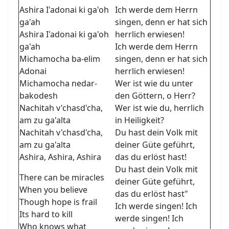
Ashira I'adonai ki ga'oh
Ich werde dem Herrn
ga'ah
singen, denn er hat sich
Ashira I'adonai ki ga'oh
herrlich erwiesen!
ga'ah
Ich werde dem Herrn
Michamocha ba-elim
singen, denn er hat sich
Adonai
herrlich erwiesen!
Michamocha nedar-
Wer ist wie du unter
bakodesh
den Göttern, o Herr?
Nachitah v'chasd'cha,
Wer ist wie du, herrlich
am zu ga'alta
in Heiligkeit?
Nachitah v'chasd'cha,
Du hast dein Volk mit
am zu ga'alta
deiner Güte geführt,
Ashira, Ashira, Ashira
das du erlöst hast!
Du hast dein Volk mit
There can be miracles
deiner Güte geführt,
When you believe
das du erlöst hast"
Though hope is frail
Ich werde singen! Ich
Its hard to kill
werde singen! Ich
Who knows what