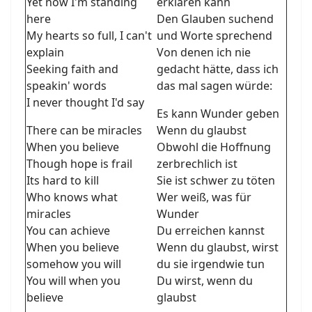
Yet now I'm standing
erklären kann
here
Den Glauben suchend
My hearts so full, I can't
und Worte sprechend
explain
Von denen ich nie
Seeking faith and
gedacht hätte, dass ich
speakin' words
das mal sagen würde:
I never thought I'd say
Es kann Wunder geben
There can be miracles
Wenn du glaubst
When you believe
Obwohl die Hoffnung
Though hope is frail
zerbrechlich ist
Its hard to kill
Sie ist schwer zu töten
Who knows what
Wer weiß, was für
miracles
Wunder
You can achieve
Du erreichen kannst
When you believe
Wenn du glaubst, wirst
somehow you will
du sie irgendwie tun
You will when you
Du wirst, wenn du
believe
glaubst