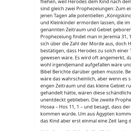
fliehen, weil Herodes dem Kind nach dem
sind gleich zwei Prophezeiungen: Zum ei
jenen Tagen alle potentiellen „Königskind
und Kleinkinder ermorden lassen, die i
genannten Zeitraum und Gebiet geboren
Prophezeiung findet man in Jeremia 31, 
sich über die Zahl der Morde aus, doch 
bestätigen, dass Herodes zu solch einer
gewesen wäre. Es wird oft angemerkt, da
wohl irgendjemand aufgefallen wäre und
Bibel Berichte darüber geben müsste. 
wäre das wahrscheinlich, aber wenn es si
engen Zeitraum und das kleine Gebiet 
gehandelt hätte, wären diese schändliche 
unentdeckt geblieben. Die zweite Prop
Hosea – Hos 11, 1 – und besagt, dass de
kommen würde. Um aus Ägypten komme
das Kind aber erst einmal eine Zeit lang 