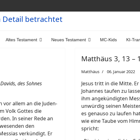
Altes Testament
Neues Testament
MC-Kids
KI-Tra
Matthäus 3, 13 – 1
Matthäus
06. Januar 2022
s Davids, des Sohnes
Jesus tritt in die Mitte.
Johannes taufen zu lasse
ihm angekündigten Messi
 vor allem an die Juden-
unwürdig seinen Meister 
em Volk Gottes die
es genauso zu laufen hat.
den. In seiner Rede an
wie eine Taube vom Him
Anwesenden den
spricht:
Messias verkündigt. Er