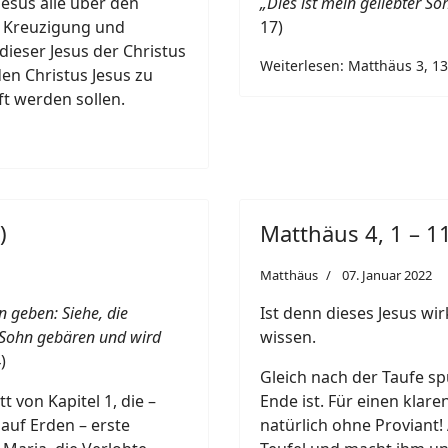
esus alle über den
„Dies ist mein geliebter S
u Kreuzigung und
17)
dieser Jesus der Christus
Weiterlesen: Matthäus 3, 13 
 den Christus Jesus zu
ft werden sollen.
)
Matthäus 4, 1 – 11
Matthäus
07. Januar 2022
n geben: Siehe, die
Ist denn dieses Jesus wir
 Sohn gebären und wird
wissen.
)
Gleich nach der Taufe sp
 von Kapitel 1, die –
Ende ist. Für einen klare
auf Erden – erste
natürlich ohne Proviant!