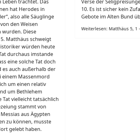
 Leben trachtet. Das
Verse der Seligpreisung
nen hat Herodes in
10. Es ist sicher kein Zuf
er“, also alle Säuglinge
Gebote im Alten Bund ü
m von den Weisen
Weiterlesen: Matthäus 5, 1 –
 wurden. Diese
15. Matthäus schweigt
Historiker würden heute
 Tat durchaus imstande
ss eine solche Tat doch
 es auch außerhalb der
Bei einem Massenmord
ch um einen relativ
rund um Bethlehem
Tat vielleicht tatsächlich
hezeiung stammt von
r Messias aus Ägypten
n zu können, musste
dort gelebt haben.