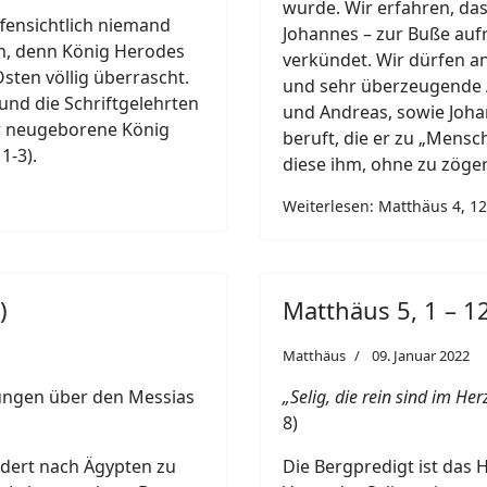
wurde. Wir erfahren, da
ffensichtlich niemand
Johannes – zur Buße auf
n, denn König Herodes
verkündet. Wir dürfen a
sten völlig überrascht.
und sehr überzeugende A
 und die Schriftgelehrten
und Andreas, sowie Joha
ser neugeborene König
beruft, die er zu „Mens
1-3).
diese ihm, ohne zu zöge
Weiterlesen: Matthäus 4, 12 
)
Matthäus 5, 1 – 12
Matthäus
09. Januar 2022
ungen über den Messias
„Selig, die rein sind im He
8)
dert nach Ägypten zu
Die Bergpredigt ist das 