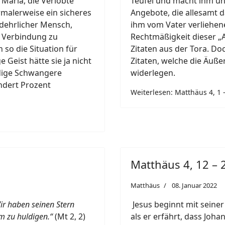
 Maria, die Verlobte
Teufel und macht ihm u
rmalerweise ein sicheres
Angebote, die allesamt d
undehrlicher Mensch,
ihm vom Vater verliehen
r Verbindung zu
Rechtmäßigkeit dieser „A
h so die Situation für
Zitaten aus der Tora. Doc
e Geist hätte sie ja nicht
Zitaten, welche die Äuß
edige Schwangere
widerlegen.
ndert Prozent
Weiterlesen: Matthäus 4, 1 –
Matthäus 4, 12 – 2
Matthäus
08. Januar 2022
ir haben seinen Stern
Jesus beginnt mit seiner
 zu huldigen.“
(Mt 2, 2)
als er erfährt, dass Jo