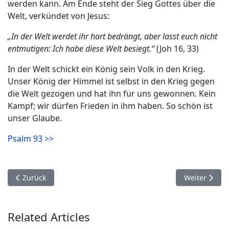
werden kann. Am Ende steht der Sieg Gottes über die
Welt, verkündet von Jesus:
„In der Welt werdet ihr hart bedrängt, aber lasst euch nicht
entmutigen: Ich habe diese Welt besiegt.“
(Joh 16, 33)
In der Welt schickt ein König sein Volk in den Krieg.
Unser König der Himmel ist selbst in den Krieg gegen
die Welt gezogen und hat ihn für uns gewonnen. Kein
Kampf; wir dürfen Frieden in ihm haben. So schön ist
unser Glaube.
Psalm 93 >>
Vorheriger Beitrag: Psalm 92 (7. Oktober)
Nächster Beit
Zurück
Weiter
Related Articles